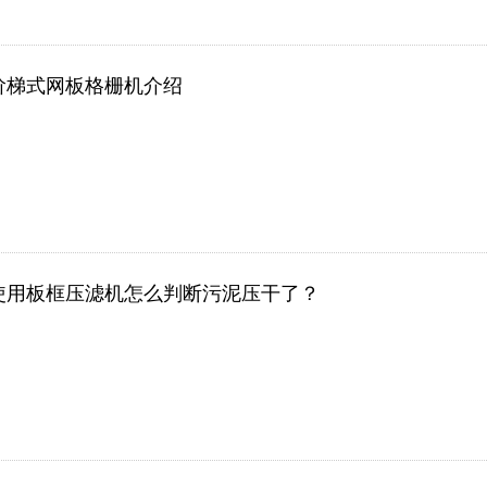
阶梯式网板格栅机介绍
使用板框压滤机怎么判断污泥压干了？