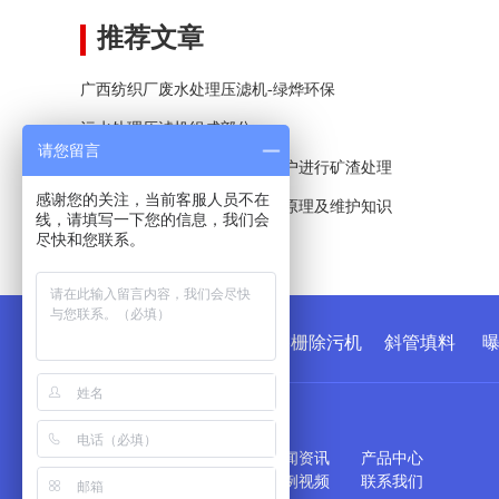
推荐文章
广西纺织厂废水处理压滤机-绿烨环保
污水处理压滤机组成部分
请您留言
绿烨隔膜压滤机为某煤矿厂客户进行矿渣处理
感谢您的关注，当前客服人员不在
污水处理机械细格栅除污机的原理及维护知识
线，请填写一下您的信息，我们会
尽快和您联系。
20平方板框压滤机
友情链接
:
板框压滤机
格栅除污机
斜管填料
网站栏目
网站首页
关于我们
新闻资讯
产品中心
技术支持
工程案例
案例视频
联系我们