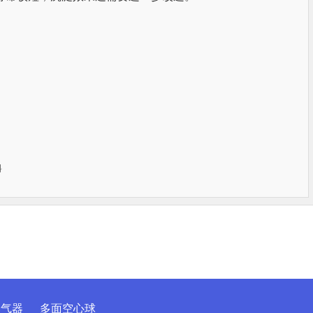
料
曝气器
多面空心球