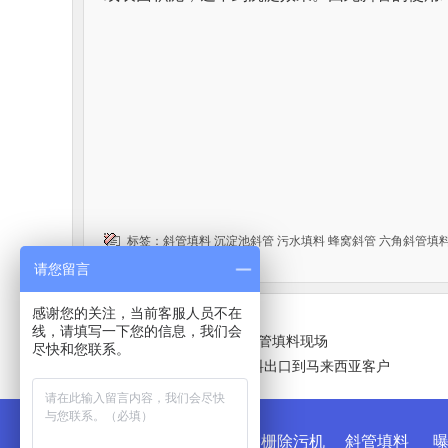
标签：
斜管填料
沉淀池斜管
污水填料
蜂窝斜管
六角斜管填
请您留言
感谢您的关注，当前客服人员不在
线，请填写一下您的信息，我们会
上一篇：
惠东自来水厂安装斜管填料现场
尽快和您联系。
下一篇：
流化床填料 mbbr填料出口到马来西亚客户
友情链接
:
板框压滤机
格栅除污机
斜管填料