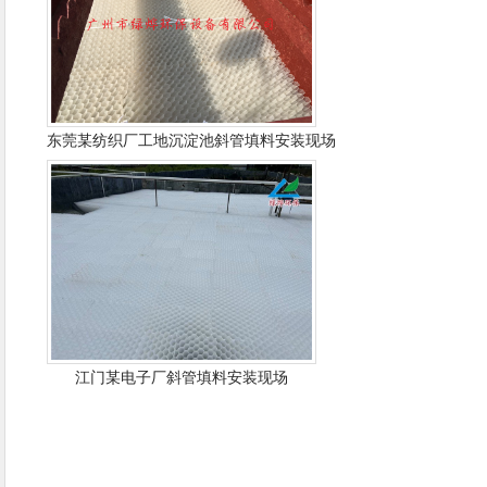
东莞某纺织厂工地沉淀池斜管填料安装现场
江门某电子厂斜管填料安装现场