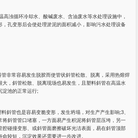
温高浊循环冷却水、酸碱废水、含油废水等水处理设施中，
形，孔变形后会使处理淤泥的面积减小，影响污水处理设备
斜管非常容易发生脱胶而使管状斜管松散、脱离，采用热熔焊
很大，斜管松散、脱离现场也易发生，且塑料斜管在高温水
淀池的正常运行;
塑料斜管也是容易变脆变形，发生坍塌，对生产产生影响;3、
常将斜管管口堵塞，一方面易产生积泥将斜管层压垮，另一
管腔碰撞变形、或斜管面磨擦破坏光洁表面，易在斜管顶部
寿命较短，沉淀效果还需要进一步改进。