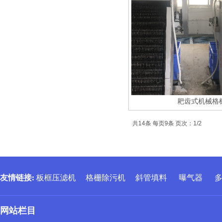
耙齿式机械格
共14条 每页9条 页次：1/2
友情链接
:
板框压滤机
格栅除污机
斜管填料
曝气器
网站栏目