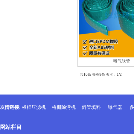
曝气软管
共10条 每页9条 页次：1/2
友情链接
:
板框压滤机
格栅除污机
斜管填料
曝气器
网站栏目