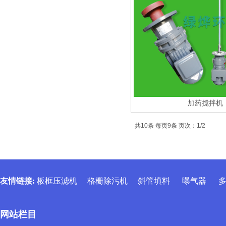
加药搅拌机
共10条 每页9条 页次：1/2
友情链接
:
板框压滤机
格栅除污机
斜管填料
曝气器
网站栏目