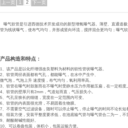
1
2
上一页
下一页
曝气软管是引进西德技术开发成功的新型增氧曝气器。薄壁、直通道极
管为线状曝气，使布气均匀，并形成竖向环流，搅拌混合更均匀；曝气软
产品构造和特点：
1、该产品是以化纤增强改良塑料为材料的软性管状曝气器。
2、软管周径表面都有气孔，都能曝气，在水中产生中、
微气泡，气泡上升 速度慢，布气均匀，氧利用率高。
3、软管在曝气时鼓胀而在不曝气时受静水压力作用被压扁，在一定程度
4、软管的壁厚只有2mm，气道短而直，气压损失小。
5、气孔呈狭长的细缝，宽度在一定范围内可变。
6、软管的内表面很光滑，不易固着生物膜。
7、不需要空气过滤设备，随时可以停止曝气，停止曝气的时间不论长短
8、组装方便，安装平整度要求低，在池底输气管与曝气管合二为一，不需
9、耐酸耐碱性能好。
10、可以卷曲包装，体积小，包装运输方便。