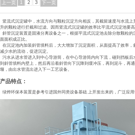
1
2
3
上一页
下一页
竖流式沉淀罐中，水流方向与颗粒沉淀方向相反，其截留速度与水流上
升的颗粒进行拦截和过滤。因而竖流式沉淀罐的效率比平流式沉淀池要高
斜管沉淀装置是固液分离设备之一，根据平流式沉淀池去除分散颗粒的
面面积成正比。
在沉淀池内加装斜管填料后，大大增加了沉淀面积，从面提高了效率，
减少水的流动，促进沉淀。
污水从进水管进入到中心导游筒，在中心导游筒内向下流，碰到挡板后
到斜管填料内壁上，然后再沿着斜管向下沉降到缓冲压，再到泥斗，再通
堰，由出水管流出进入下一工艺设备。
产品特点：
绿烨环保本装置是参考引进国外同类设备基础.上开发出来的，广泛应用