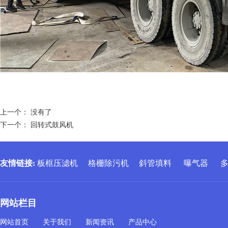
上一个： 没有了
下一个：
回转式鼓风机
友情链接
:
板框压滤机
格栅除污机
斜管填料
曝气器
网站栏目
网站首页
关于我们
新闻资讯
产品中心